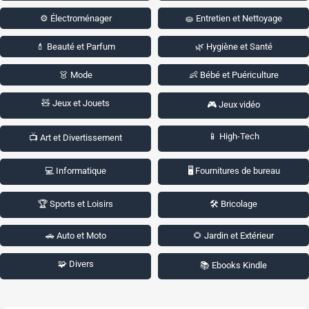
⚙️ Électroménager
🧽 Entretien et Nettoyage
💄 Beauté et Parfum
🌿 Hygiène et Santé
👗 Mode
👶 Bébé et Puériculture
🧸 Jeux et Jouets
🎮 Jeux vidéo
📱 High-Tech
📺 Art et Divertissement
💻 Informatique
🖥️ Fournitures de bureau
🏆 Sports et Loisirs
🛠️ Bricolage
🚗 Auto et Moto
🌻 Jardin et Extérieur
🧩 Divers
📚 Ebooks Kindle