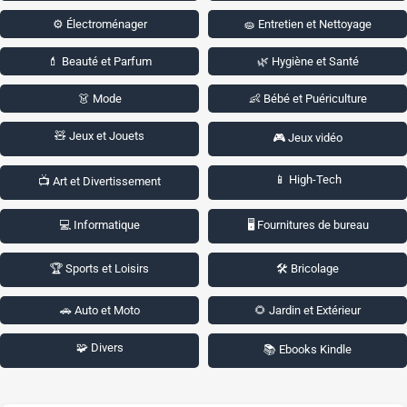
⚙️ Électroménager
🧽 Entretien et Nettoyage
💄 Beauté et Parfum
🌿 Hygiène et Santé
👗 Mode
👶 Bébé et Puériculture
🧸 Jeux et Jouets
🎮 Jeux vidéo
📱 High-Tech
📺 Art et Divertissement
💻 Informatique
🖥️ Fournitures de bureau
🏆 Sports et Loisirs
🛠️ Bricolage
🚗 Auto et Moto
🌻 Jardin et Extérieur
🧩 Divers
📚 Ebooks Kindle