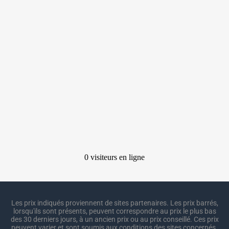
Les prix indiqués proviennent de sites partenaires. Les prix barrés,
lorsqu'ils sont présents, peuvent correspondre au prix le plus bas
des 30 derniers jours, à un ancien prix ou au prix conseillé. Ces prix
peuvent varier et sont soumis aux conditions des sites concernés.