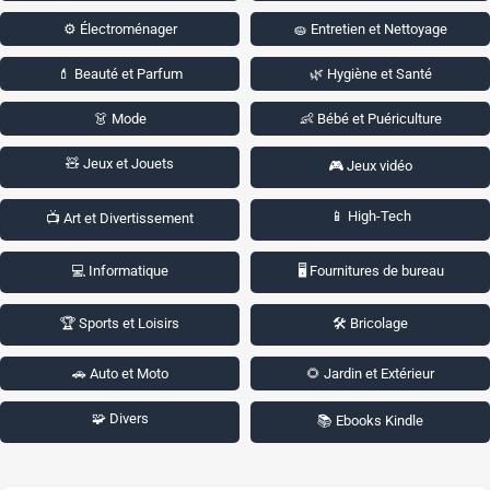
⚙️ Électroménager
🧽 Entretien et Nettoyage
💄 Beauté et Parfum
🌿 Hygiène et Santé
👗 Mode
👶 Bébé et Puériculture
🧸 Jeux et Jouets
🎮 Jeux vidéo
📱 High-Tech
📺 Art et Divertissement
💻 Informatique
🖥️ Fournitures de bureau
🏆 Sports et Loisirs
🛠️ Bricolage
🚗 Auto et Moto
🌻 Jardin et Extérieur
🧩 Divers
📚 Ebooks Kindle