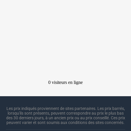
Les prix indiqués proviennent de sites partenaires. Les prix barrés,
lorsqu'ils sont présents, peuvent correspondre au prix le plus bas
des 30 derniers jours, à un ancien prix ou au prix conseillé. Ces prix
peuvent varier et sont soumis aux conditions des sites concernés.