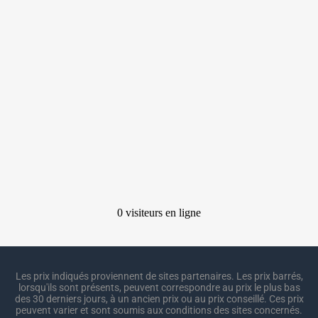
Les prix indiqués proviennent de sites partenaires. Les prix barrés,
lorsqu'ils sont présents, peuvent correspondre au prix le plus bas
des 30 derniers jours, à un ancien prix ou au prix conseillé. Ces prix
peuvent varier et sont soumis aux conditions des sites concernés.