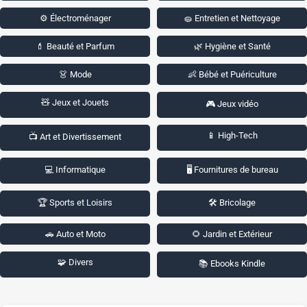
⚙️ Électroménager
🧽 Entretien et Nettoyage
💄 Beauté et Parfum
🌿 Hygiène et Santé
👗 Mode
👶 Bébé et Puériculture
🧸 Jeux et Jouets
🎮 Jeux vidéo
📱 High-Tech
📺 Art et Divertissement
💻 Informatique
🖥️ Fournitures de bureau
🏆 Sports et Loisirs
🛠️ Bricolage
🚗 Auto et Moto
🌻 Jardin et Extérieur
🧩 Divers
📚 Ebooks Kindle