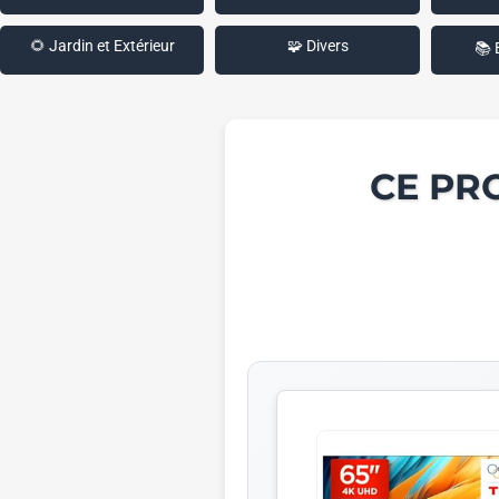
🌻 Jardin et Extérieur
🧩 Divers
📚 
CE PR