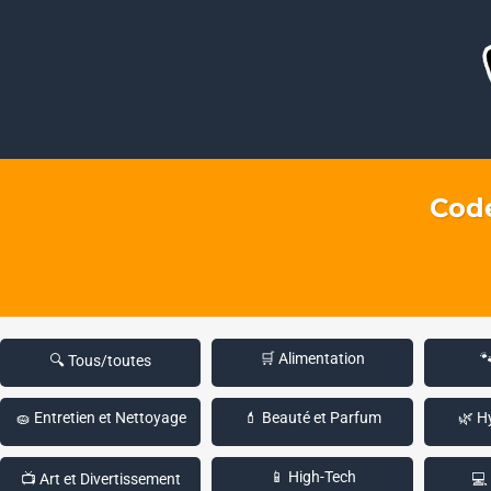
Code
🛒 Alimentation

🔍 Tous/toutes
🧽 Entretien et Nettoyage
💄 Beauté et Parfum
🌿 H
📱 High-Tech
📺 Art et Divertissement
💻