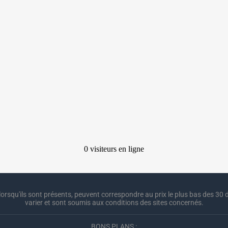
lorsqu'ils sont présents, peuvent correspondre au prix le plus bas des 30 d
varier et sont soumis aux conditions des sites concernés.
BONS PLANS :