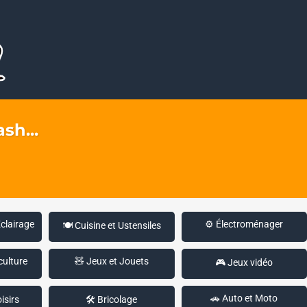
sh...
Éclairage
⚙️ Électroménager
🍽️ Cuisine et Ustensiles
culture
🧸 Jeux et Jouets
🎮 Jeux vidéo
🚗 Auto et Moto
isirs
🛠️ Bricolage