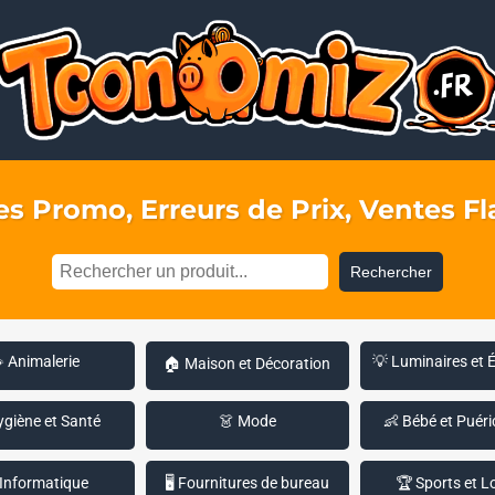
s Promo, Erreurs de Prix, Ventes Fla
Rechercher
 Animalerie
💡 Luminaires et 
🏠 Maison et Décoration
ygiène et Santé
👗 Mode
👶 Bébé et Puéri
 Informatique
🖥️ Fournitures de bureau
🏆 Sports et Lo