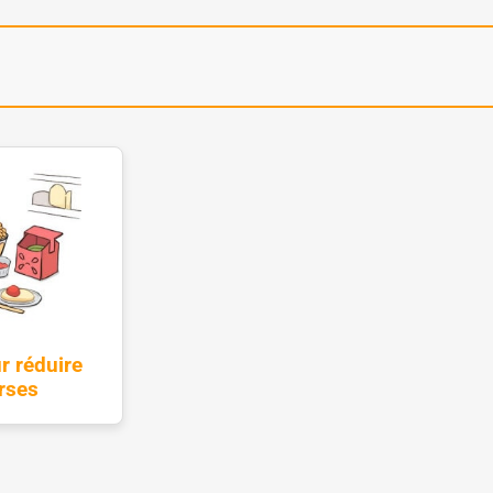
r réduire
rses