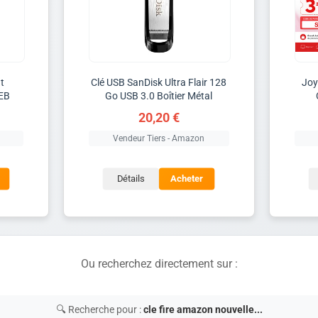
t
Clé USB SanDisk Ultra Flair 128
Joy
GEB
Go USB 3.0 Boîtier Métal
20,20 €
Vendeur Tiers - Amazon
Détails
Acheter
Ou recherchez directement sur :
🔍 Recherche pour :
cle fire amazon nouvelle...