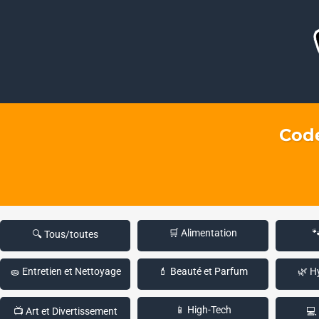
Code
🛒 Alimentation

🔍 Tous/toutes
🧽 Entretien et Nettoyage
💄 Beauté et Parfum
🌿 H
📱 High-Tech
📺 Art et Divertissement
💻