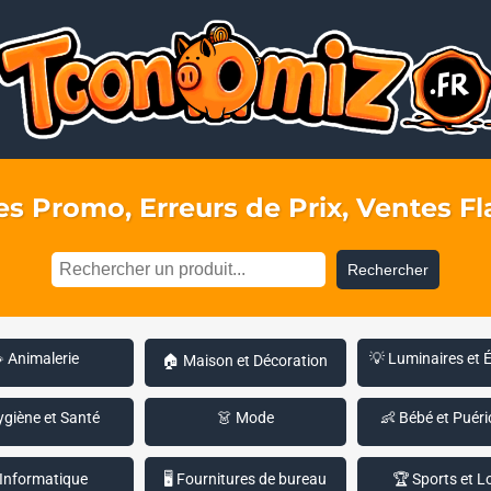
s Promo, Erreurs de Prix, Ventes Fla
Rechercher
 Animalerie
💡 Luminaires et 
🏠 Maison et Décoration
ygiène et Santé
👗 Mode
👶 Bébé et Puéri
 Informatique
🖥️ Fournitures de bureau
🏆 Sports et Lo