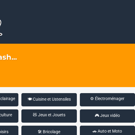
sh...
Éclairage
⚙️ Électroménager
🍽️ Cuisine et Ustensiles
culture
🧸 Jeux et Jouets
🎮 Jeux vidéo
🚗 Auto et Moto
isirs
🛠️ Bricolage