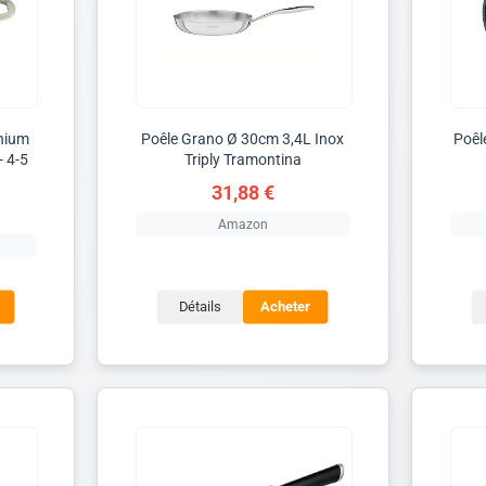
inium
Poêle Grano Ø 30cm 3,4L Inox
Poêl
- 4-5
Triply Tramontina
31,88 €
Amazon
Détails
Acheter