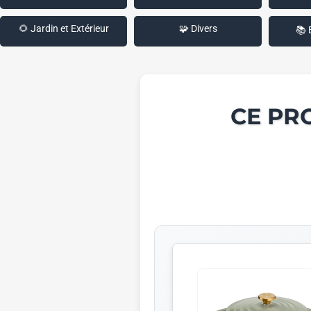
🌻 Jardin et Extérieur
🧩 Divers
📚 
CE PR