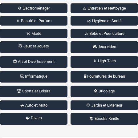
⚙️ Électroménager
🧽 Entretien et Nettoyage
💄 Beauté et Parfum
🌿 Hygiène et Santé
👗 Mode
👶 Bébé et Puériculture
🧸 Jeux et Jouets
🎮 Jeux vidéo
📱 High-Tech
📺 Art et Divertissement
💻 Informatique
🖥️ Fournitures de bureau
🏆 Sports et Loisirs
🛠️ Bricolage
🚗 Auto et Moto
🌻 Jardin et Extérieur
🧩 Divers
📚 Ebooks Kindle