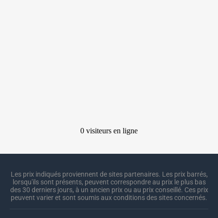
Les prix indiqués proviennent de sites partenaires. Les prix barrés,
lorsqu'ils sont présents, peuvent correspondre au prix le plus bas
des 30 derniers jours, à un ancien prix ou au prix conseillé. Ces prix
peuvent varier et sont soumis aux conditions des sites concernés.