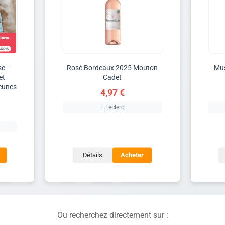
se –
Rosé Bordeaux 2025 Mouton
Mus
et
Cadet
jeunes
4,97 €
E.Leclerc
Détails
Acheter
Ou recherchez directement sur :