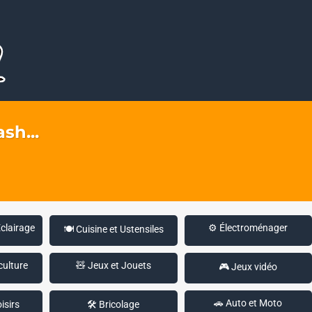
sh...
Éclairage
⚙️ Électroménager
🍽️ Cuisine et Ustensiles
culture
🧸 Jeux et Jouets
🎮 Jeux vidéo
🚗 Auto et Moto
isirs
🛠️ Bricolage