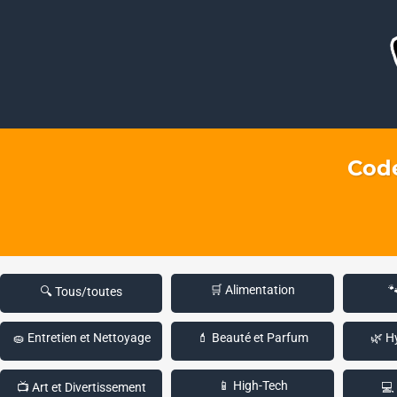
Code
🛒 Alimentation

🔍 Tous/toutes
🧽 Entretien et Nettoyage
💄 Beauté et Parfum
🌿 H
📱 High-Tech
📺 Art et Divertissement
💻