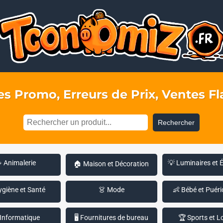
s Promo, Erreurs de Prix, Ventes Fla
Rechercher
 Animalerie
💡 Luminaires et 
🏠 Maison et Décoration
ygiène et Santé
👗 Mode
👶 Bébé et Puéri
 Informatique
🖥️ Fournitures de bureau
🏆 Sports et Lo