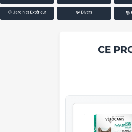
🌻 Jardin et Extérieur
🧩 Divers
📚 
CE PR