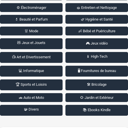
⚙️ Électroménager
🧽 Entretien et Nettoyage
💄 Beauté et Parfum
🌿 Hygiène et Santé
👗 Mode
👶 Bébé et Puériculture
🧸 Jeux et Jouets
🎮 Jeux vidéo
📱 High-Tech
📺 Art et Divertissement
💻 Informatique
🖥️ Fournitures de bureau
🏆 Sports et Loisirs
🛠️ Bricolage
🚗 Auto et Moto
🌻 Jardin et Extérieur
🧩 Divers
📚 Ebooks Kindle