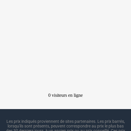
Les prix indiqués proviennent de sites partenaires. Les prix barrés,
lorsqu'ils sont présents, peuvent correspondre au prix le plus bas
des 30 derniers jours, à un ancien prix ou au prix conseillé. Ces prix