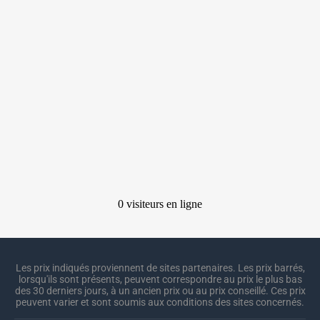
Les prix indiqués proviennent de sites partenaires. Les prix barrés,
lorsqu'ils sont présents, peuvent correspondre au prix le plus bas
des 30 derniers jours, à un ancien prix ou au prix conseillé. Ces prix
peuvent varier et sont soumis aux conditions des sites concernés.