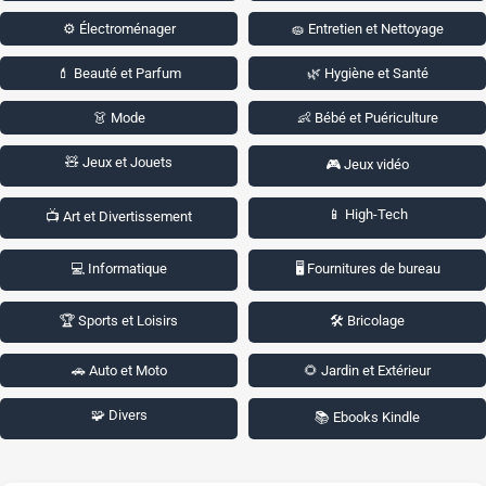
⚙️ Électroménager
🧽 Entretien et Nettoyage
💄 Beauté et Parfum
🌿 Hygiène et Santé
👗 Mode
👶 Bébé et Puériculture
🧸 Jeux et Jouets
🎮 Jeux vidéo
📱 High-Tech
📺 Art et Divertissement
💻 Informatique
🖥️ Fournitures de bureau
🏆 Sports et Loisirs
🛠️ Bricolage
🚗 Auto et Moto
🌻 Jardin et Extérieur
🧩 Divers
📚 Ebooks Kindle