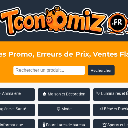
s Promo, Erreurs de Prix, Ventes Fla
Rechercher
 Animalerie
💡 Luminaires et 
🏠 Maison et Décoration
ygiène et Santé
👗 Mode
👶 Bébé et Puéri
 Informatique
🖥️ Fournitures de bureau
🏆 Sports et Lo