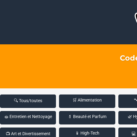
Code
🛒 Alimentation

🔍 Tous/toutes
🧽 Entretien et Nettoyage
💄 Beauté et Parfum
🌿 H
📱 High-Tech
📺 Art et Divertissement
💻