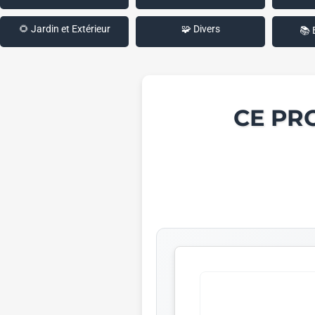
🌻 Jardin et Extérieur
🧩 Divers
📚 
CE PR