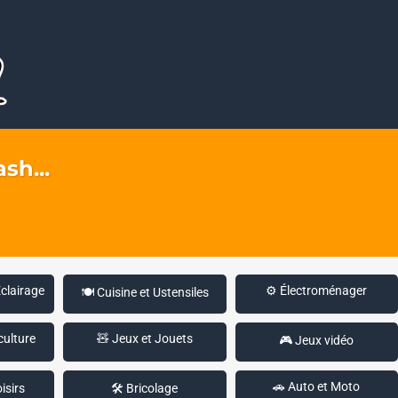
sh...
Éclairage
⚙️ Électroménager
🍽️ Cuisine et Ustensiles
culture
🧸 Jeux et Jouets
🎮 Jeux vidéo
🚗 Auto et Moto
isirs
🛠️ Bricolage