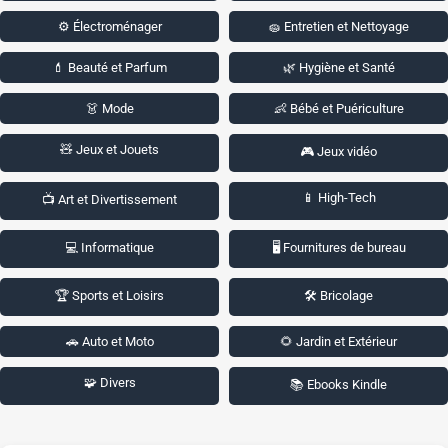
⚙️ Électroménager
🧽 Entretien et Nettoyage
💄 Beauté et Parfum
🌿 Hygiène et Santé
👗 Mode
👶 Bébé et Puériculture
🧸 Jeux et Jouets
🎮 Jeux vidéo
📱 High-Tech
📺 Art et Divertissement
💻 Informatique
🖥️ Fournitures de bureau
🏆 Sports et Loisirs
🛠️ Bricolage
🚗 Auto et Moto
🌻 Jardin et Extérieur
🧩 Divers
📚 Ebooks Kindle