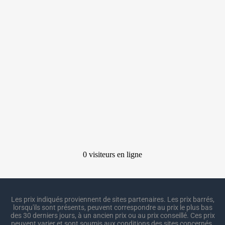
Les prix indiqués proviennent de sites partenaires. Les prix barrés,
lorsqu'ils sont présents, peuvent correspondre au prix le plus bas
des 30 derniers jours, à un ancien prix ou au prix conseillé. Ces prix
peuvent varier et sont soumis aux conditions des sites concernés.