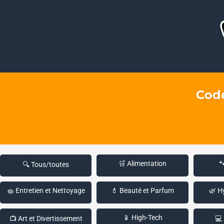
Code
🛒 Alimentation

🔍 Tous/toutes
🧽 Entretien et Nettoyage
💄 Beauté et Parfum
🌿 H
📱 High-Tech
📺 Art et Divertissement
💻