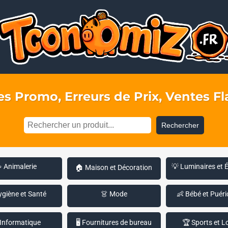
s Promo, Erreurs de Prix, Ventes Fla
Rechercher
 Animalerie
💡 Luminaires et 
🏠 Maison et Décoration
ygiène et Santé
👗 Mode
👶 Bébé et Puéri
 Informatique
🖥️ Fournitures de bureau
🏆 Sports et Lo