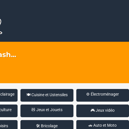
sh...
Éclairage
⚙️ Électroménager
🍽️ Cuisine et Ustensiles
culture
🧸 Jeux et Jouets
🎮 Jeux vidéo
🚗 Auto et Moto
isirs
🛠️ Bricolage