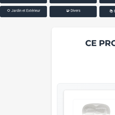
🌻 Jardin et Extérieur
🧩 Divers
📚 
CE PR