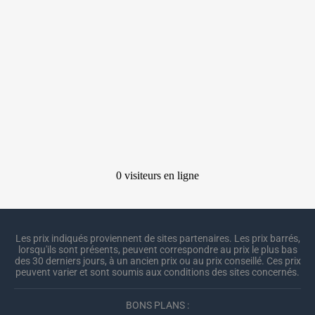
Les prix indiqués proviennent de sites partenaires. Les prix barrés,
lorsqu'ils sont présents, peuvent correspondre au prix le plus bas
des 30 derniers jours, à un ancien prix ou au prix conseillé. Ces prix
peuvent varier et sont soumis aux conditions des sites concernés.
BONS PLANS :