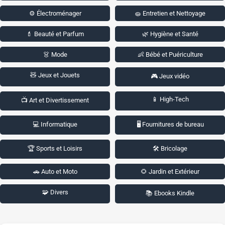
⚙️ Électroménager
🧽 Entretien et Nettoyage
💄 Beauté et Parfum
🌿 Hygiène et Santé
👗 Mode
👶 Bébé et Puériculture
🧸 Jeux et Jouets
🎮 Jeux vidéo
📱 High-Tech
📺 Art et Divertissement
💻 Informatique
🖥️ Fournitures de bureau
🏆 Sports et Loisirs
🛠️ Bricolage
🚗 Auto et Moto
🌻 Jardin et Extérieur
🧩 Divers
📚 Ebooks Kindle