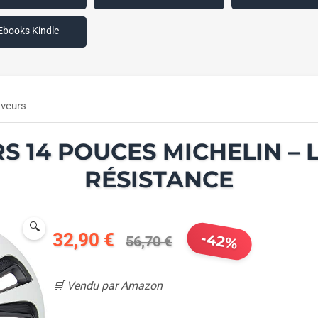
Ebooks Kindle
iveurs
S 14 POUCES MICHELIN – 
RÉSISTANCE
🔍
32,90 €
-42%
56,70 €
🛒 Vendu par Amazon