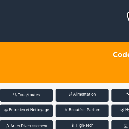
Code
🛒 Alimentation

🔍 Tous/toutes
🧽 Entretien et Nettoyage
💄 Beauté et Parfum
🌿 H
📱 High-Tech
📺 Art et Divertissement
💻