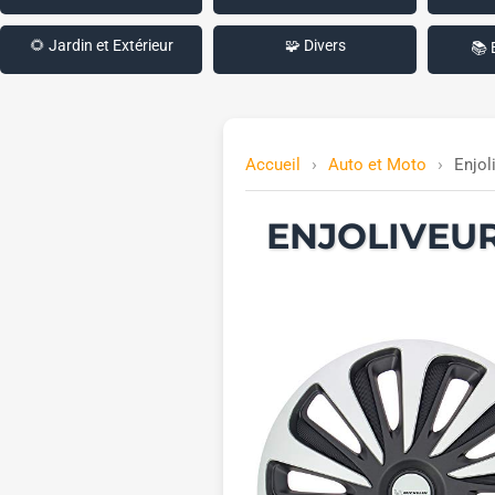
🌻 Jardin et Extérieur
🧩 Divers
📚 
Accueil
Auto et Moto
Enjol
ENJOLIVEUR