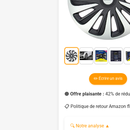
✏️ Écrire un avis
🟠
Offre plaisante :
42% de réduc
📋 Politique de retour Amazon fl
🔍 Notre analyse
▲