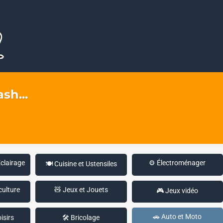
sh...
Éclairage
⚙️ Électroménager
🍽️ Cuisine et Ustensiles
culture
🧸 Jeux et Jouets
🎮 Jeux vidéo
🚗 Auto et Moto
isirs
🛠️ Bricolage