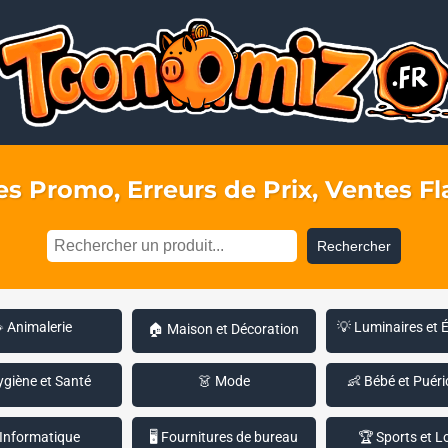
s Promo, Erreurs de Prix, Ventes Fla
Rechercher
 Animalerie
💡 Luminaires et 
🏠 Maison et Décoration
ygiène et Santé
👗 Mode
👶 Bébé et Puéri
 Informatique
🖥️ Fournitures de bureau
🏆 Sports et Lo