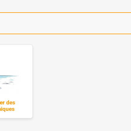
er des
iques