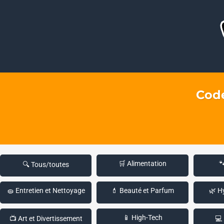
Code
🛒 Alimentation

🔍 Tous/toutes
🧽 Entretien et Nettoyage
💄 Beauté et Parfum
🌿 H
📱 High-Tech
📺 Art et Divertissement
💻