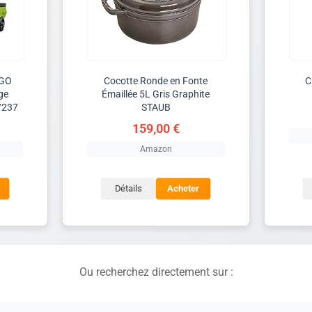
EGO
Cocotte Ronde en Fonte
C
ge
Émaillée 5L Gris Graphite
7237
STAUB
159,00 €
Amazon
Détails
Acheter
Ou recherchez directement sur :