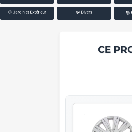
🌻 Jardin et Extérieur
🧩 Divers
📚 
CE PR