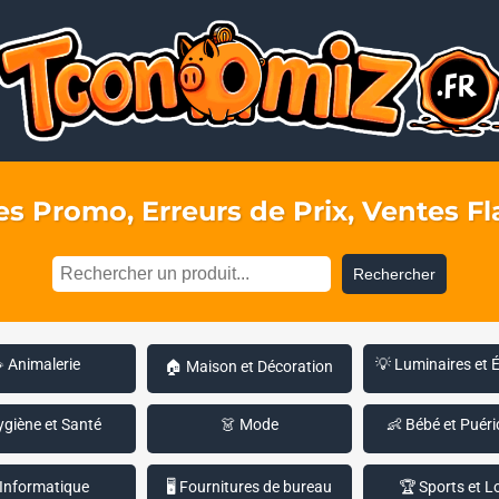
s Promo, Erreurs de Prix, Ventes Fla
Rechercher
 Animalerie
💡 Luminaires et 
🏠 Maison et Décoration
ygiène et Santé
👗 Mode
👶 Bébé et Puéri
 Informatique
🖥️ Fournitures de bureau
🏆 Sports et Lo