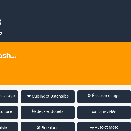
sh...
Éclairage
⚙️ Électroménager
🍽️ Cuisine et Ustensiles
culture
🧸 Jeux et Jouets
🎮 Jeux vidéo
🚗 Auto et Moto
isirs
🛠️ Bricolage