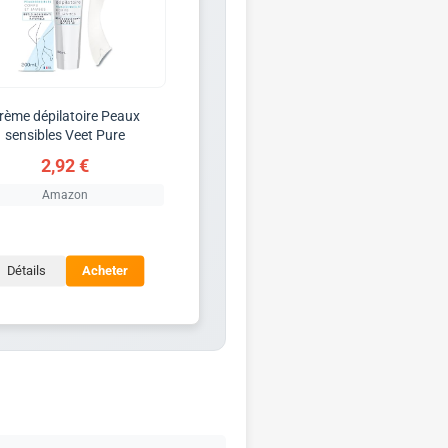
rème dépilatoire Peaux
sensibles Veet Pure
2,92 €
Amazon
Détails
Acheter