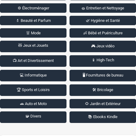
⚙️ Électroménager
🧽 Entretien et Nettoyage
💄 Beauté et Parfum
🌿 Hygiène et Santé
👗 Mode
👶 Bébé et Puériculture
🧸 Jeux et Jouets
🎮 Jeux vidéo
📱 High-Tech
📺 Art et Divertissement
💻 Informatique
🖥️ Fournitures de bureau
🏆 Sports et Loisirs
🛠️ Bricolage
🚗 Auto et Moto
🌻 Jardin et Extérieur
🧩 Divers
📚 Ebooks Kindle