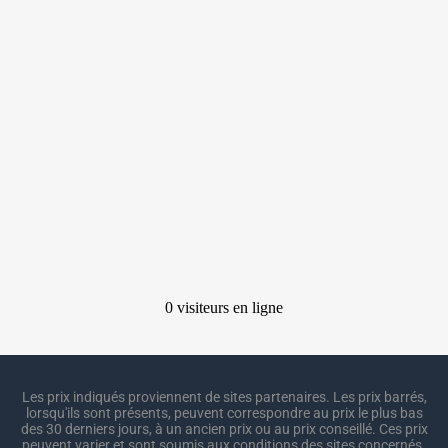
Les prix indiqués proviennent de sites partenaires. Les prix barrés,
lorsqu'ils sont présents, peuvent correspondre au prix le plus bas
des 30 derniers jours, à un ancien prix ou au prix conseillé. Ces prix
peuvent varier et sont soumis aux conditions des sites concernés.