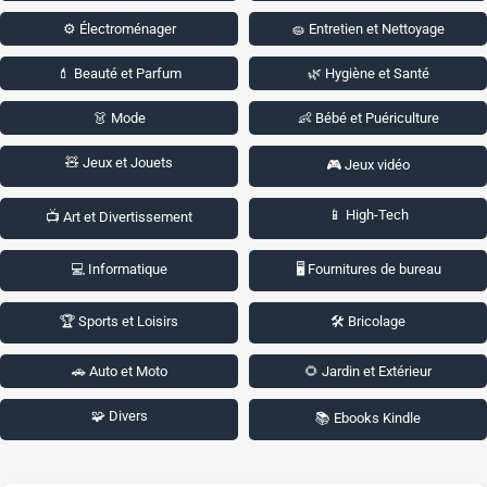
⚙️ Électroménager
🧽 Entretien et Nettoyage
💄 Beauté et Parfum
🌿 Hygiène et Santé
👗 Mode
👶 Bébé et Puériculture
🧸 Jeux et Jouets
🎮 Jeux vidéo
📱 High-Tech
📺 Art et Divertissement
💻 Informatique
🖥️ Fournitures de bureau
🏆 Sports et Loisirs
🛠️ Bricolage
🚗 Auto et Moto
🌻 Jardin et Extérieur
🧩 Divers
📚 Ebooks Kindle