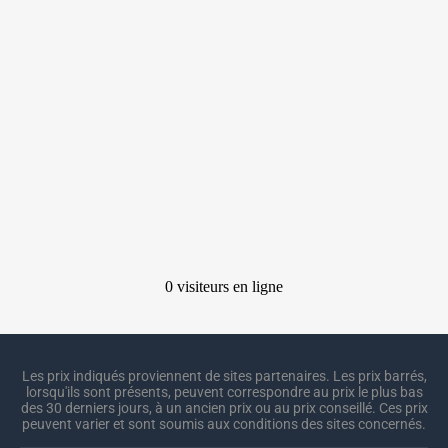
Les prix indiqués proviennent de sites partenaires. Les prix barrés,
lorsqu'ils sont présents, peuvent correspondre au prix le plus bas
des 30 derniers jours, à un ancien prix ou au prix conseillé. Ces prix
peuvent varier et sont soumis aux conditions des sites concernés.