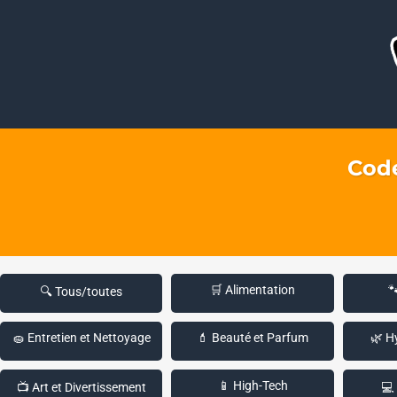
Code
🛒 Alimentation

🔍 Tous/toutes
🧽 Entretien et Nettoyage
💄 Beauté et Parfum
🌿 H
📱 High-Tech
📺 Art et Divertissement
💻