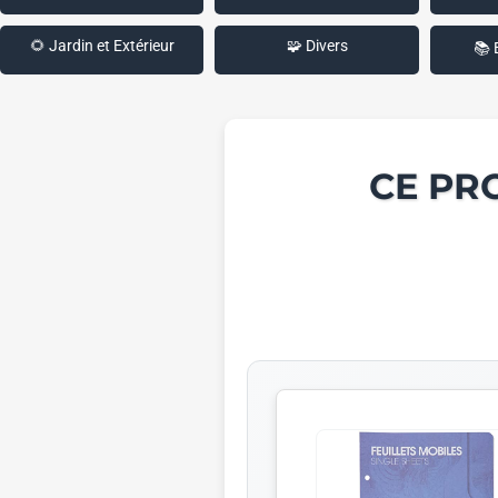
🌻 Jardin et Extérieur
🧩 Divers
📚 
CE PR