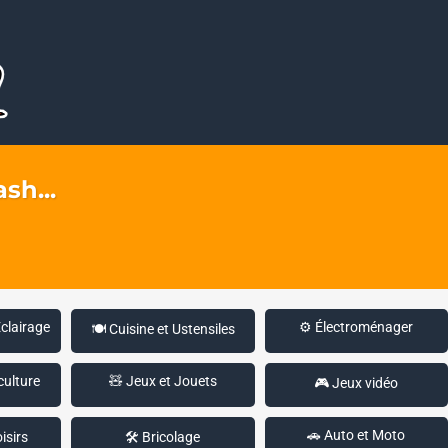
sh...
Éclairage
⚙️ Électroménager
🍽️ Cuisine et Ustensiles
culture
🧸 Jeux et Jouets
🎮 Jeux vidéo
🚗 Auto et Moto
isirs
🛠️ Bricolage