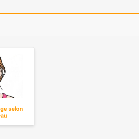
age selon
eau