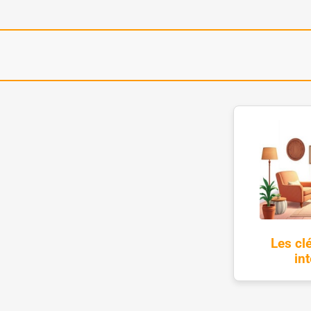
Les cl
in