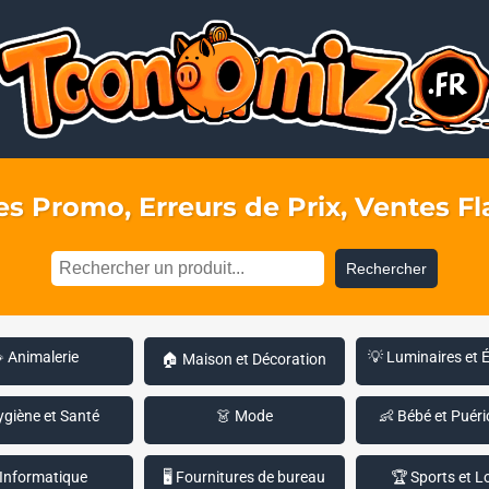
s Promo, Erreurs de Prix, Ventes Fla
Rechercher
 Animalerie
💡 Luminaires et 
🏠 Maison et Décoration
ygiène et Santé
👗 Mode
👶 Bébé et Puéri
 Informatique
🖥️ Fournitures de bureau
🏆 Sports et Lo