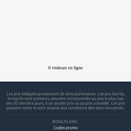
Les prix indiqués proviennent de sites partenaires. Les prix barrés,
lorsqu'ils sont présents, peuvent correspondre au prix le plus bas
des 30 derniers jours, à un ancien prix ou au prix conseillé. Ces prix
peuvent varier et sont soumis aux conditions des sites concernés.
BONS PLANS :
Codes promo