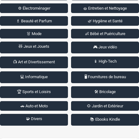
⚙️ Électroménager
🧽 Entretien et Nettoyage
💄 Beauté et Parfum
🌿 Hygiène et Santé
👗 Mode
👶 Bébé et Puériculture
🧸 Jeux et Jouets
🎮 Jeux vidéo
📱 High-Tech
📺 Art et Divertissement
💻 Informatique
🖥️ Fournitures de bureau
🏆 Sports et Loisirs
🛠️ Bricolage
🚗 Auto et Moto
🌻 Jardin et Extérieur
🧩 Divers
📚 Ebooks Kindle