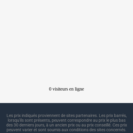
Les prix indiqués proviennent de sites partenaires. Les prix barrés,
lorsqu'ils sont présents, peuvent correspondre au prix le plus bas
des 30 derniers jours, à un ancien prix ou au prix conseillé. Ces prix
peuvent varier et sont soumis aux conditions des sites concernés.