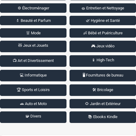
⚙️ Électroménager
🧽 Entretien et Nettoyage
💄 Beauté et Parfum
🌿 Hygiène et Santé
👗 Mode
👶 Bébé et Puériculture
🧸 Jeux et Jouets
🎮 Jeux vidéo
📱 High-Tech
📺 Art et Divertissement
💻 Informatique
🖥️ Fournitures de bureau
🏆 Sports et Loisirs
🛠️ Bricolage
🚗 Auto et Moto
🌻 Jardin et Extérieur
🧩 Divers
📚 Ebooks Kindle