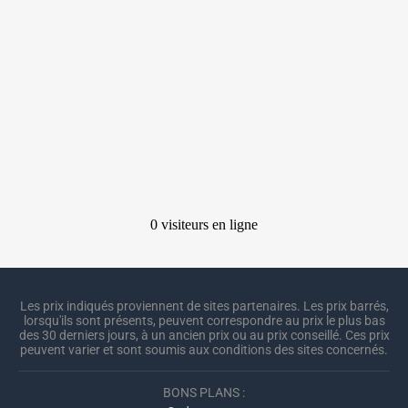
Les prix indiqués proviennent de sites partenaires. Les prix barrés,
lorsqu'ils sont présents, peuvent correspondre au prix le plus bas
des 30 derniers jours, à un ancien prix ou au prix conseillé. Ces prix
peuvent varier et sont soumis aux conditions des sites concernés.
BONS PLANS :