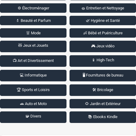
⚙️ Électroménager
🧽 Entretien et Nettoyage
💄 Beauté et Parfum
🌿 Hygiène et Santé
👗 Mode
👶 Bébé et Puériculture
🧸 Jeux et Jouets
🎮 Jeux vidéo
📱 High-Tech
📺 Art et Divertissement
💻 Informatique
🖥️ Fournitures de bureau
🏆 Sports et Loisirs
🛠️ Bricolage
🚗 Auto et Moto
🌻 Jardin et Extérieur
🧩 Divers
📚 Ebooks Kindle