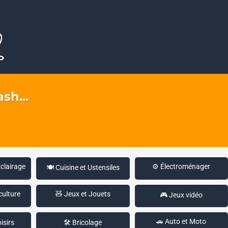
sh...
Éclairage
⚙️ Électroménager
🍽️ Cuisine et Ustensiles
culture
🧸 Jeux et Jouets
🎮 Jeux vidéo
🚗 Auto et Moto
isirs
🛠️ Bricolage