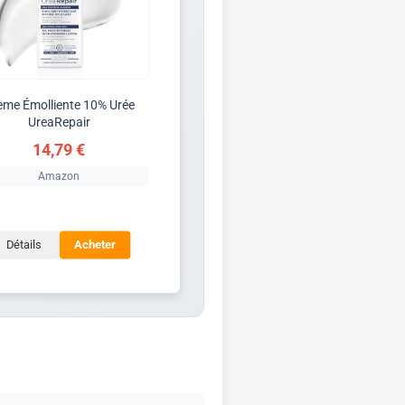
ème Émolliente 10% Urée
UreaRepair
14,79 €
Amazon
Détails
Acheter