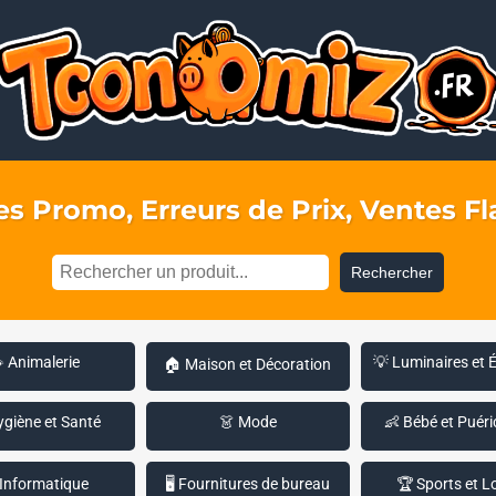
s Promo, Erreurs de Prix, Ventes Fla
Rechercher
 Animalerie
💡 Luminaires et 
🏠 Maison et Décoration
ygiène et Santé
👗 Mode
👶 Bébé et Puéri
 Informatique
🖥️ Fournitures de bureau
🏆 Sports et Lo