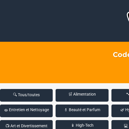
Code
🛒 Alimentation

🔍 Tous/toutes
🧽 Entretien et Nettoyage
💄 Beauté et Parfum
🌿 H
📱 High-Tech
📺 Art et Divertissement
💻