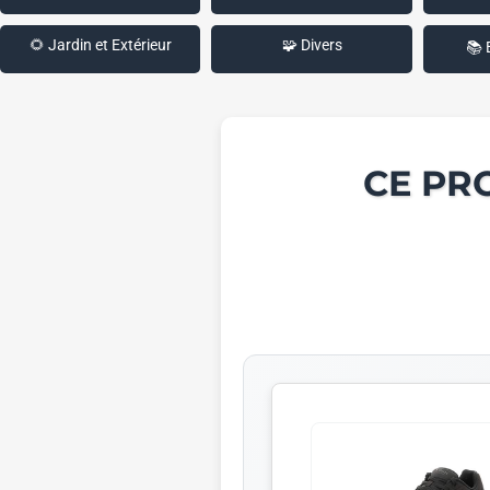
🌻 Jardin et Extérieur
🧩 Divers
📚 
CE PR