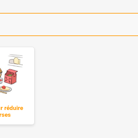
r réduire
rses