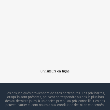
Les prix indiqués proviennent de sites partenaires. Les prix barrés,
lorsqu'ils sont présents, peuvent correspondre au prix le plus bas
des 30 derniers jours, à un ancien prix ou au prix conseillé. Ces prix
peuvent varier et sont soumis aux conditions des sites concernés.