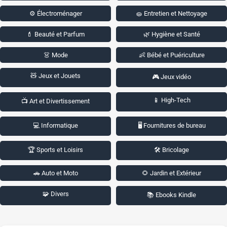
⚙️ Électroménager
🧽 Entretien et Nettoyage
💄 Beauté et Parfum
🌿 Hygiène et Santé
👗 Mode
👶 Bébé et Puériculture
🧸 Jeux et Jouets
🎮 Jeux vidéo
📱 High-Tech
📺 Art et Divertissement
💻 Informatique
🖥️ Fournitures de bureau
🏆 Sports et Loisirs
🛠️ Bricolage
🚗 Auto et Moto
🌻 Jardin et Extérieur
🧩 Divers
📚 Ebooks Kindle