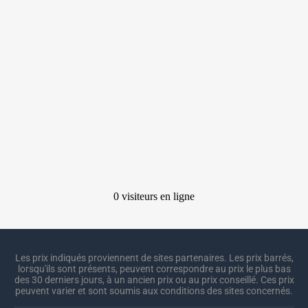
Les prix indiqués proviennent de sites partenaires. Les prix barrés,
lorsqu'ils sont présents, peuvent correspondre au prix le plus bas
des 30 derniers jours, à un ancien prix ou au prix conseillé. Ces prix
peuvent varier et sont soumis aux conditions des sites concernés.