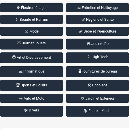
⚙️ Électroménager
🧽 Entretien et Nettoyage
💄 Beauté et Parfum
🌿 Hygiène et Santé
👗 Mode
👶 Bébé et Puériculture
🧸 Jeux et Jouets
🎮 Jeux vidéo
📱 High-Tech
📺 Art et Divertissement
💻 Informatique
🖥️ Fournitures de bureau
🏆 Sports et Loisirs
🛠️ Bricolage
🚗 Auto et Moto
🌻 Jardin et Extérieur
🧩 Divers
📚 Ebooks Kindle