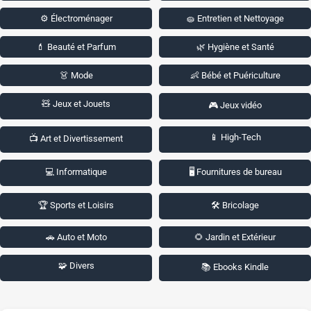
⚙️ Électroménager
🧽 Entretien et Nettoyage
💄 Beauté et Parfum
🌿 Hygiène et Santé
👗 Mode
👶 Bébé et Puériculture
🧸 Jeux et Jouets
🎮 Jeux vidéo
📱 High-Tech
📺 Art et Divertissement
💻 Informatique
🖥️ Fournitures de bureau
🏆 Sports et Loisirs
🛠️ Bricolage
🚗 Auto et Moto
🌻 Jardin et Extérieur
🧩 Divers
📚 Ebooks Kindle