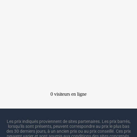
Les prix indiqués proviennent de sites partenaires. Les prix barrés,
lorsqu'ils sont présents, peuvent correspondre au prix le plus bas
des 30 derniers jours, à un ancien prix ou au prix conseillé. Ces prix
peuvent varier et sont soumis aux conditions des sites concernés.