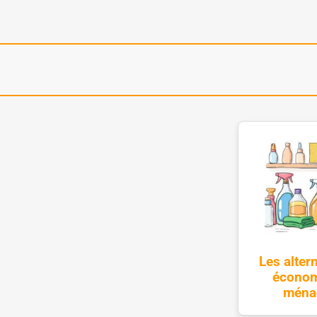
Les alter
économ
ménag