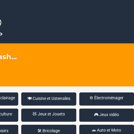
sh...
Éclairage
⚙️ Électroménager
🍽️ Cuisine et Ustensiles
culture
🧸 Jeux et Jouets
🎮 Jeux vidéo
🚗 Auto et Moto
isirs
🛠️ Bricolage