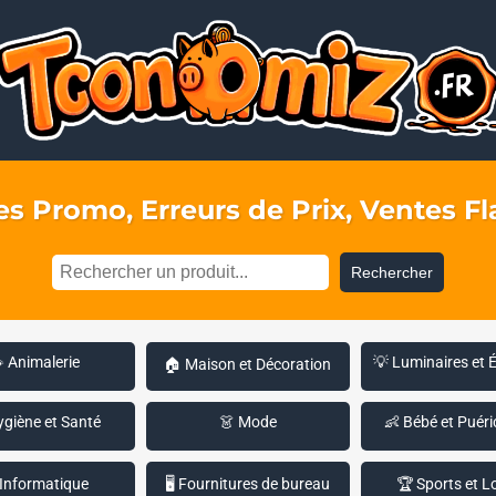
s Promo, Erreurs de Prix, Ventes Fla
Rechercher
 Animalerie
💡 Luminaires et 
🏠 Maison et Décoration
ygiène et Santé
👗 Mode
👶 Bébé et Puéri
 Informatique
🖥️ Fournitures de bureau
🏆 Sports et Lo