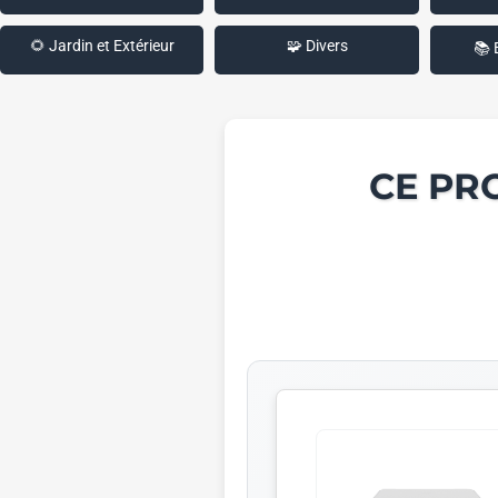
🌻 Jardin et Extérieur
🧩 Divers
📚 
CE PR