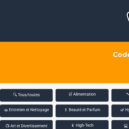
Code
🛒 Alimentation

🔍 Tous/toutes
🧽 Entretien et Nettoyage
💄 Beauté et Parfum
🌿 H
📱 High-Tech
📺 Art et Divertissement
💻