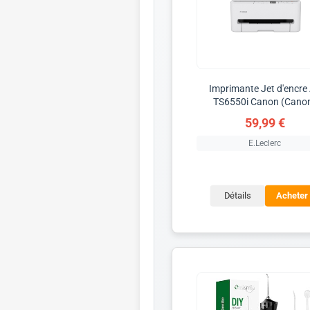
Imprimante Jet d'encre
TS6550i Canon (Cano
59,99 €
E.Leclerc
Détails
Acheter