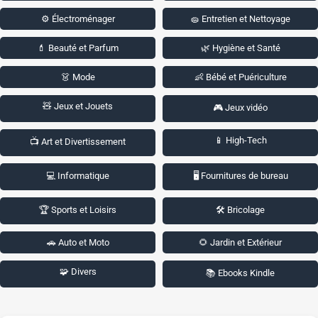
⚙️ Électroménager
🧽 Entretien et Nettoyage
💄 Beauté et Parfum
🌿 Hygiène et Santé
👗 Mode
👶 Bébé et Puériculture
🧸 Jeux et Jouets
🎮 Jeux vidéo
📱 High-Tech
📺 Art et Divertissement
💻 Informatique
🖥️ Fournitures de bureau
🏆 Sports et Loisirs
🛠️ Bricolage
🚗 Auto et Moto
🌻 Jardin et Extérieur
🧩 Divers
📚 Ebooks Kindle