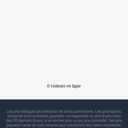
Les prix indiqués proviennent de sites partenaires. Les prix barrés,
lorsqu'ils sont présents, peuvent correspondre au prix le plus bas
des 30 derniers jours, à un ancien prix ou au prix conseillé. Ces prix
peuvent varier et sont soumis aux conditions des sites concernés.