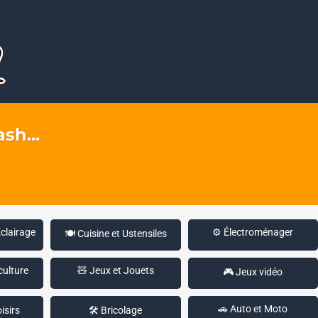
sh...
Éclairage
⚙️ Électroménager
🍽️ Cuisine et Ustensiles
culture
🧸 Jeux et Jouets
🎮 Jeux vidéo
🚗 Auto et Moto
isirs
🛠️ Bricolage