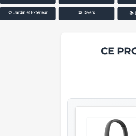
🌻 Jardin et Extérieur
🧩 Divers
📚 
CE PR