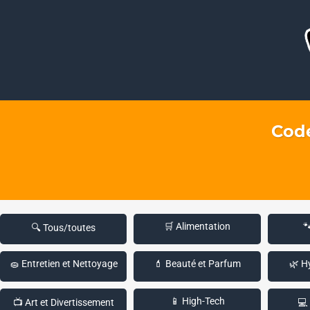
Code
🛒 Alimentation

🔍 Tous/toutes
🧽 Entretien et Nettoyage
💄 Beauté et Parfum
🌿 H
📱 High-Tech
📺 Art et Divertissement
💻