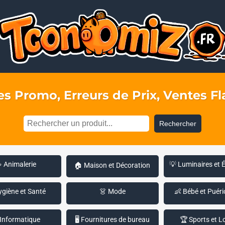
s Promo, Erreurs de Prix, Ventes Fla
Rechercher
 Animalerie
💡 Luminaires et 
🏠 Maison et Décoration
ygiène et Santé
👗 Mode
👶 Bébé et Puéri
 Informatique
🖥️ Fournitures de bureau
🏆 Sports et Lo