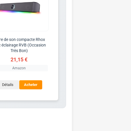
re de son compacte Rhox
 éclairage RVB (Occasion
Très Bon)
21,15 €
Amazon
Détails
Acheter