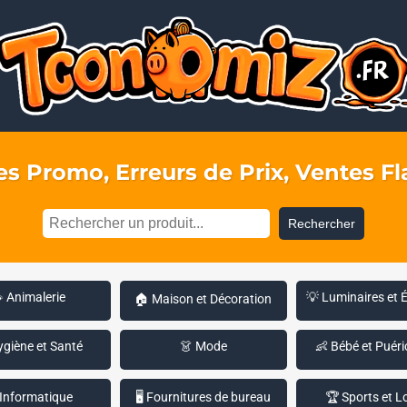
s Promo, Erreurs de Prix, Ventes Fla
Rechercher
 Animalerie
💡 Luminaires et 
🏠 Maison et Décoration
ygiène et Santé
👗 Mode
👶 Bébé et Puéri
 Informatique
🖥️ Fournitures de bureau
🏆 Sports et Lo