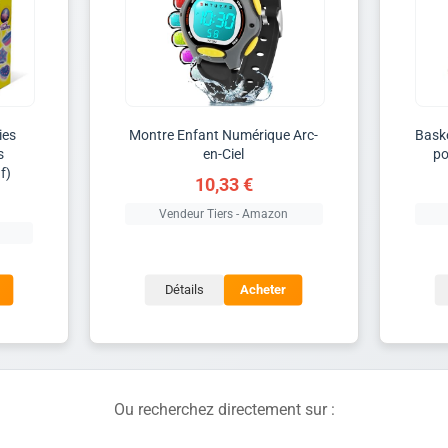
ies
Montre Enfant Numérique Arc-
Baske
s
en-Ciel
po
f)
10,33 €
Vendeur Tiers - Amazon
Détails
Acheter
Ou recherchez directement sur :