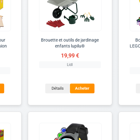
our
Brouette et outils de jardinage
Bo
sion
enfants lupilu®
LEGO 
19,99 €
Lidl
Détails
Acheter