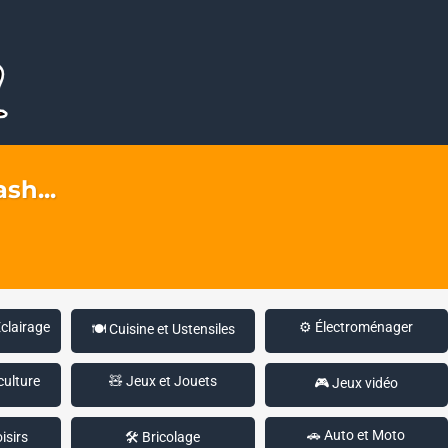
sh...
Éclairage
⚙️ Électroménager
🍽️ Cuisine et Ustensiles
culture
🧸 Jeux et Jouets
🎮 Jeux vidéo
🚗 Auto et Moto
isirs
🛠️ Bricolage