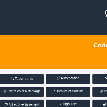
Code
🛒 Alimentation

🔍 Tous/toutes
🧽 Entretien et Nettoyage
💄 Beauté et Parfum
🌿 H
📱 High-Tech
📺 Art et Divertissement
💻