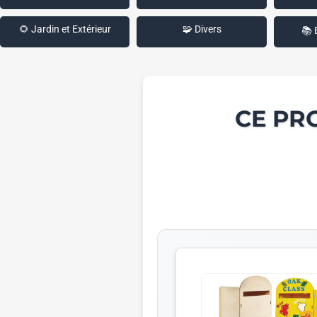
🌻 Jardin et Extérieur
🧩 Divers
📚 
CE PR