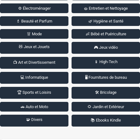
⚙️ Électroménager
🧽 Entretien et Nettoyage
💄 Beauté et Parfum
🌿 Hygiène et Santé
👗 Mode
👶 Bébé et Puériculture
🧸 Jeux et Jouets
🎮 Jeux vidéo
📱 High-Tech
📺 Art et Divertissement
💻 Informatique
🖥️ Fournitures de bureau
🏆 Sports et Loisirs
🛠️ Bricolage
🚗 Auto et Moto
🌻 Jardin et Extérieur
🧩 Divers
📚 Ebooks Kindle