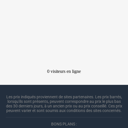
Les prix indiqués proviennent de sites partenaires. Les prix barrés,
lorsqu'ils sont présents, peuvent correspondre au prix le plus bas
des 30 derniers jours, à un ancien prix ou au prix conseillé. Ces prix
peuvent varier et sont soumis aux conditions des sites concernés.
BONS PLANS :