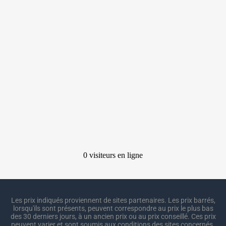
Les prix indiqués proviennent de sites partenaires. Les prix barrés,
lorsqu'ils sont présents, peuvent correspondre au prix le plus bas
des 30 derniers jours, à un ancien prix ou au prix conseillé. Ces prix
peuvent varier et sont soumis aux conditions des sites concernés.