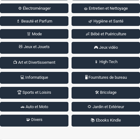
⚙️ Électroménager
🧽 Entretien et Nettoyage
💄 Beauté et Parfum
🌿 Hygiène et Santé
👗 Mode
👶 Bébé et Puériculture
🧸 Jeux et Jouets
🎮 Jeux vidéo
📱 High-Tech
📺 Art et Divertissement
💻 Informatique
🖥️ Fournitures de bureau
🏆 Sports et Loisirs
🛠️ Bricolage
🚗 Auto et Moto
🌻 Jardin et Extérieur
🧩 Divers
📚 Ebooks Kindle