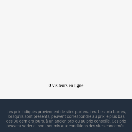
Les prix indiqués proviennent de sites partenaires. Les prix barrés,
lorsqu'ils sont présents, peuvent correspondre au prix le plus bas
des 30 derniers jours, à un ancien prix ou au prix conseillé. Ces prix
peuvent varier et sont soumis aux conditions des sites concernés.