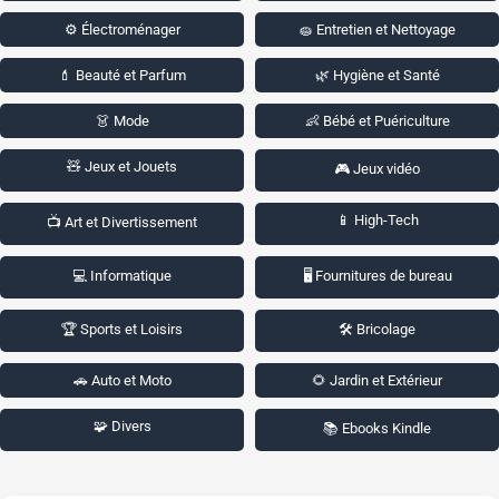
⚙️ Électroménager
🧽 Entretien et Nettoyage
💄 Beauté et Parfum
🌿 Hygiène et Santé
👗 Mode
👶 Bébé et Puériculture
🧸 Jeux et Jouets
🎮 Jeux vidéo
📱 High-Tech
📺 Art et Divertissement
💻 Informatique
🖥️ Fournitures de bureau
🏆 Sports et Loisirs
🛠️ Bricolage
🚗 Auto et Moto
🌻 Jardin et Extérieur
🧩 Divers
📚 Ebooks Kindle