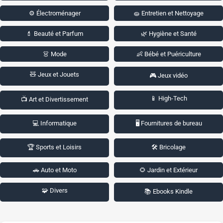
⚙️ Électroménager
🧽 Entretien et Nettoyage
💄 Beauté et Parfum
🌿 Hygiène et Santé
👗 Mode
👶 Bébé et Puériculture
🧸 Jeux et Jouets
🎮 Jeux vidéo
📱 High-Tech
📺 Art et Divertissement
💻 Informatique
🖥️ Fournitures de bureau
🏆 Sports et Loisirs
🛠️ Bricolage
🚗 Auto et Moto
🌻 Jardin et Extérieur
🧩 Divers
📚 Ebooks Kindle