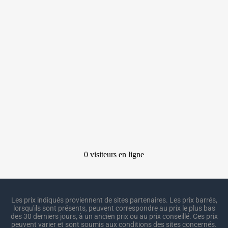
Les prix indiqués proviennent de sites partenaires. Les prix barrés,
lorsqu'ils sont présents, peuvent correspondre au prix le plus bas
des 30 derniers jours, à un ancien prix ou au prix conseillé. Ces prix
peuvent varier et sont soumis aux conditions des sites concernés.