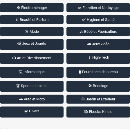
⚙️ Électroménager
🧽 Entretien et Nettoyage
💄 Beauté et Parfum
🌿 Hygiène et Santé
👗 Mode
👶 Bébé et Puériculture
🧸 Jeux et Jouets
🎮 Jeux vidéo
📱 High-Tech
📺 Art et Divertissement
💻 Informatique
🖥️ Fournitures de bureau
🏆 Sports et Loisirs
🛠️ Bricolage
🚗 Auto et Moto
🌻 Jardin et Extérieur
🧩 Divers
📚 Ebooks Kindle