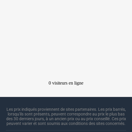
Les prix indiqués proviennent de sites partenaires. Les prix barrés,
lorsqu'ils sont présents, peuvent correspondre au prix le plus bas
des 30 derniers jours, à un ancien prix ou au prix conseillé. Ces prix
peuvent varier et sont soumis aux conditions des sites concernés.