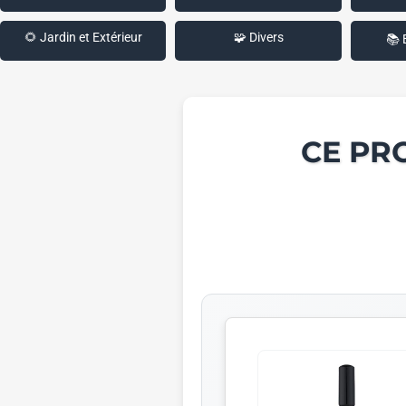
🌻 Jardin et Extérieur
🧩 Divers
📚 
CE PR