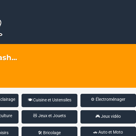
sh...
Éclairage
⚙️ Électroménager
🍽️ Cuisine et Ustensiles
culture
🧸 Jeux et Jouets
🎮 Jeux vidéo
🚗 Auto et Moto
isirs
🛠️ Bricolage