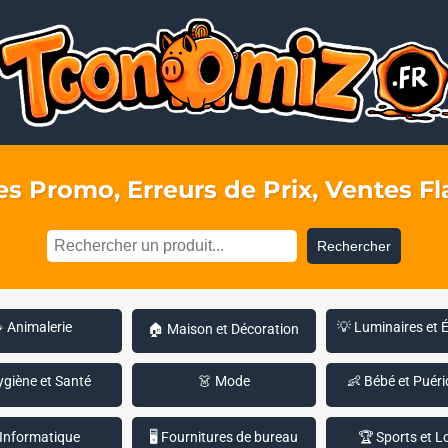
s Promo, Erreurs de Prix, Ventes Fla
Rechercher
 Animalerie
💡 Luminaires et 
🏠 Maison et Décoration
ygiène et Santé
👗 Mode
👶 Bébé et Puéri
 Informatique
🖥️ Fournitures de bureau
🏆 Sports et Lo