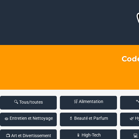
Code
🛒 Alimentation

🔍 Tous/toutes
🧽 Entretien et Nettoyage
💄 Beauté et Parfum
🌿 H
📱 High-Tech
📺 Art et Divertissement
💻