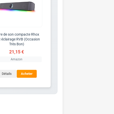
re de son compacte Rhox
 éclairage RVB (Occasion
Très Bon)
21,15 €
Amazon
Détails
Acheter