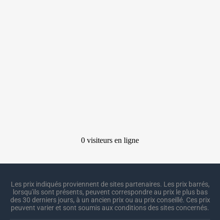
Les prix indiqués proviennent de sites partenaires. Les prix barrés,
lorsqu'ils sont présents, peuvent correspondre au prix le plus bas
des 30 derniers jours, à un ancien prix ou au prix conseillé. Ces prix
peuvent varier et sont soumis aux conditions des sites concernés.