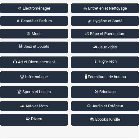
⚙️ Électroménager
🧽 Entretien et Nettoyage
💄 Beauté et Parfum
🌿 Hygiène et Santé
👗 Mode
👶 Bébé et Puériculture
🧸 Jeux et Jouets
🎮 Jeux vidéo
📱 High-Tech
📺 Art et Divertissement
💻 Informatique
🖥️ Fournitures de bureau
🏆 Sports et Loisirs
🛠️ Bricolage
🚗 Auto et Moto
🌻 Jardin et Extérieur
🧩 Divers
📚 Ebooks Kindle