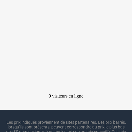
Les prix indiqués proviennent de sites partenaires. Les prix barrés,
lorsqu'ils sont présents, peuvent correspondre au prix le plus bas
des 30 derniers jours, à un ancien prix ou au prix conseillé. Ces prix