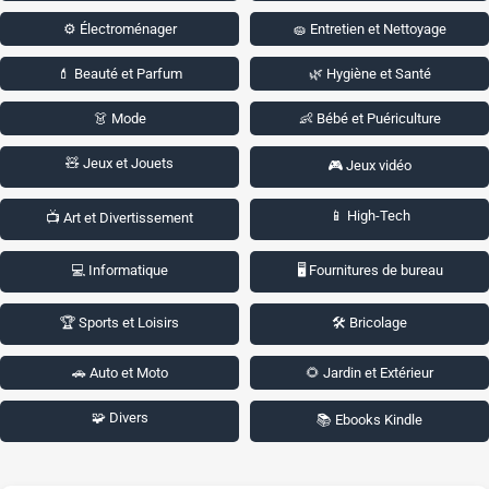
⚙️ Électroménager
🧽 Entretien et Nettoyage
💄 Beauté et Parfum
🌿 Hygiène et Santé
👗 Mode
👶 Bébé et Puériculture
🧸 Jeux et Jouets
🎮 Jeux vidéo
📱 High-Tech
📺 Art et Divertissement
💻 Informatique
🖥️ Fournitures de bureau
🏆 Sports et Loisirs
🛠️ Bricolage
🚗 Auto et Moto
🌻 Jardin et Extérieur
🧩 Divers
📚 Ebooks Kindle