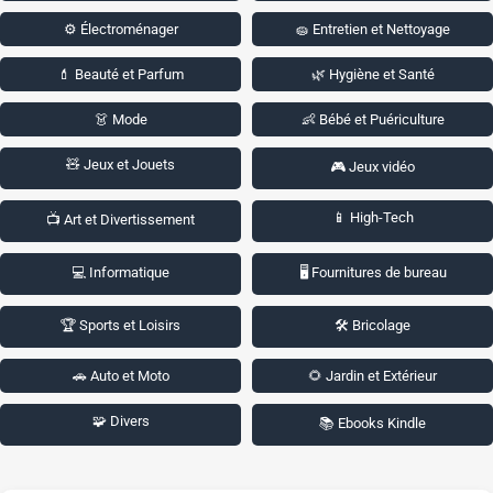
⚙️ Électroménager
🧽 Entretien et Nettoyage
💄 Beauté et Parfum
🌿 Hygiène et Santé
👗 Mode
👶 Bébé et Puériculture
🧸 Jeux et Jouets
🎮 Jeux vidéo
📱 High-Tech
📺 Art et Divertissement
💻 Informatique
🖥️ Fournitures de bureau
🏆 Sports et Loisirs
🛠️ Bricolage
🚗 Auto et Moto
🌻 Jardin et Extérieur
🧩 Divers
📚 Ebooks Kindle