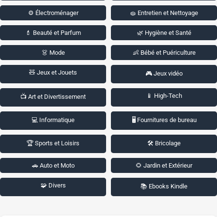
⚙️ Électroménager
🧽 Entretien et Nettoyage
💄 Beauté et Parfum
🌿 Hygiène et Santé
👗 Mode
👶 Bébé et Puériculture
🧸 Jeux et Jouets
🎮 Jeux vidéo
📱 High-Tech
📺 Art et Divertissement
💻 Informatique
🖥️ Fournitures de bureau
🏆 Sports et Loisirs
🛠️ Bricolage
🚗 Auto et Moto
🌻 Jardin et Extérieur
🧩 Divers
📚 Ebooks Kindle