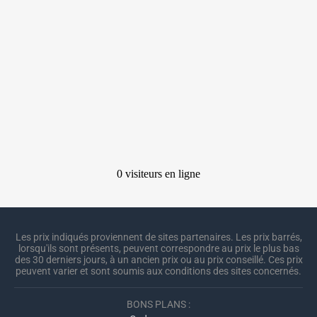
Les prix indiqués proviennent de sites partenaires. Les prix barrés,
lorsqu'ils sont présents, peuvent correspondre au prix le plus bas
des 30 derniers jours, à un ancien prix ou au prix conseillé. Ces prix
peuvent varier et sont soumis aux conditions des sites concernés.
BONS PLANS :