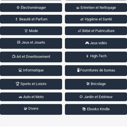
⚙️ Électroménager
🧽 Entretien et Nettoyage
💄 Beauté et Parfum
🌿 Hygiène et Santé
👗 Mode
👶 Bébé et Puériculture
🧸 Jeux et Jouets
🎮 Jeux vidéo
📱 High-Tech
📺 Art et Divertissement
💻 Informatique
🖥️ Fournitures de bureau
🏆 Sports et Loisirs
🛠️ Bricolage
🚗 Auto et Moto
🌻 Jardin et Extérieur
🧩 Divers
📚 Ebooks Kindle