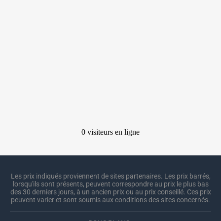
Les prix indiqués proviennent de sites partenaires. Les prix barrés,
lorsqu'ils sont présents, peuvent correspondre au prix le plus bas
des 30 derniers jours, à un ancien prix ou au prix conseillé. Ces prix
peuvent varier et sont soumis aux conditions des sites concernés.