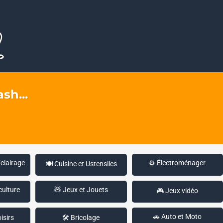
sh...
Éclairage
⚙️ Électroménager
🍽️ Cuisine et Ustensiles
culture
🧸 Jeux et Jouets
🎮 Jeux vidéo
🚗 Auto et Moto
isirs
🛠️ Bricolage