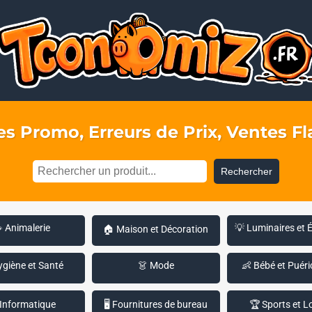
s Promo, Erreurs de Prix, Ventes Fla
Rechercher
 Animalerie
💡 Luminaires et 
🏠 Maison et Décoration
ygiène et Santé
👗 Mode
👶 Bébé et Puéri
 Informatique
🖥️ Fournitures de bureau
🏆 Sports et Lo