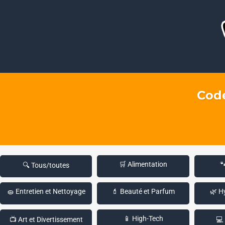
Code
🛒 Alimentation

🔍 Tous/toutes
🧽 Entretien et Nettoyage
💄 Beauté et Parfum
🌿 H
📱 High-Tech
📺 Art et Divertissement
💻