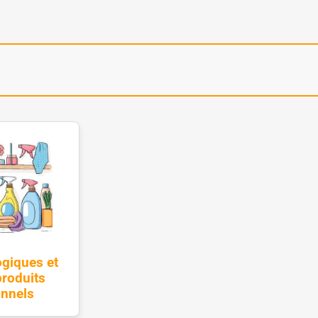
ogiques et
roduits
onnels