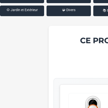
🌻 Jardin et Extérieur
🧩 Divers
📚 
CE PR