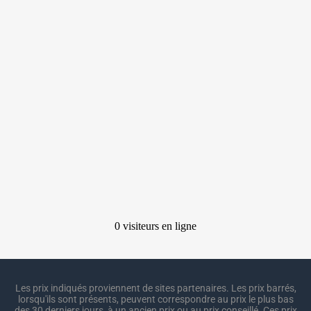
Les prix indiqués proviennent de sites partenaires. Les prix barrés,
lorsqu'ils sont présents, peuvent correspondre au prix le plus bas
des 30 derniers jours, à un ancien prix ou au prix conseillé. Ces prix