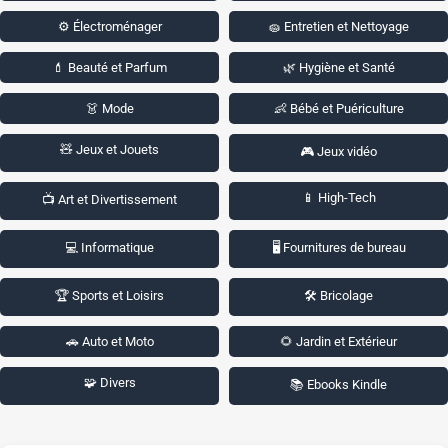
⚙️ Électroménager
🧽 Entretien et Nettoyage
💄 Beauté et Parfum
🌿 Hygiène et Santé
👗 Mode
👶 Bébé et Puériculture
🧸 Jeux et Jouets
🎮 Jeux vidéo
📱 High-Tech
📺 Art et Divertissement
💻 Informatique
🖥️ Fournitures de bureau
🏆 Sports et Loisirs
🛠️ Bricolage
🚗 Auto et Moto
🌻 Jardin et Extérieur
🧩 Divers
📚 Ebooks Kindle