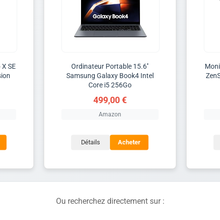
 X SE
Ordinateur Portable 15.6''
Monit
sion
Samsung Galaxy Book4 Intel
Zen
Core i5 256Go
499,00 €
Amazon
Détails
Acheter
Ou recherchez directement sur :