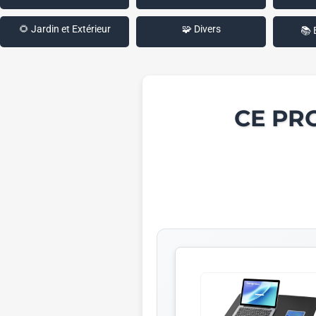
🌻 Jardin et Extérieur
🧩 Divers
📚 
CE PR