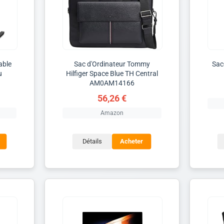
able
Sac d'Ordinateur Tommy
Sac
u
Hilfiger Space Blue TH Central
AM0AM14166
56,26 €
Amazon
Détails
Acheter