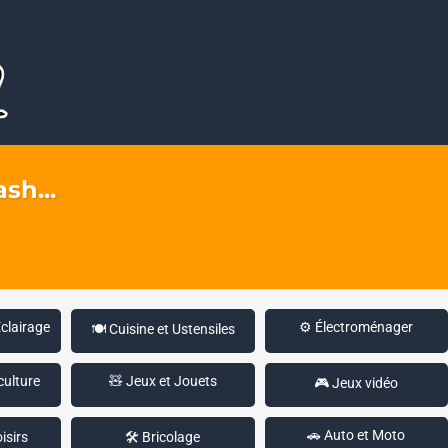
sh...
Éclairage
⚙️ Électroménager
🍽️ Cuisine et Ustensiles
culture
🧸 Jeux et Jouets
🎮 Jeux vidéo
🚗 Auto et Moto
isirs
🛠️ Bricolage