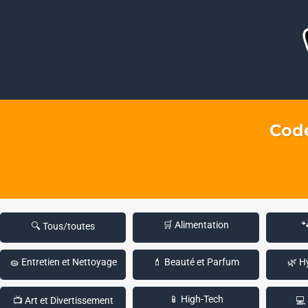
Code
🛒 Alimentation

🔍 Tous/toutes
🧽 Entretien et Nettoyage
💄 Beauté et Parfum
🌿 H
📱 High-Tech
📺 Art et Divertissement
💻