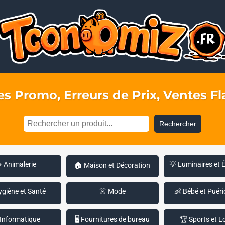
s Promo, Erreurs de Prix, Ventes Fla
Rechercher
 Animalerie
💡 Luminaires et 
🏠 Maison et Décoration
ygiène et Santé
👗 Mode
👶 Bébé et Puéri
 Informatique
🖥️ Fournitures de bureau
🏆 Sports et Lo