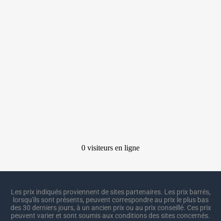
Les prix indiqués proviennent de sites partenaires. Les prix barrés,
lorsqu'ils sont présents, peuvent correspondre au prix le plus bas
des 30 derniers jours, à un ancien prix ou au prix conseillé. Ces prix
peuvent varier et sont soumis aux conditions des sites concernés.