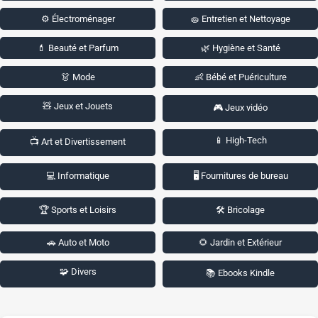
⚙️ Électroménager
🧽 Entretien et Nettoyage
💄 Beauté et Parfum
🌿 Hygiène et Santé
👗 Mode
👶 Bébé et Puériculture
🧸 Jeux et Jouets
🎮 Jeux vidéo
📱 High-Tech
📺 Art et Divertissement
💻 Informatique
🖥️ Fournitures de bureau
🏆 Sports et Loisirs
🛠️ Bricolage
🚗 Auto et Moto
🌻 Jardin et Extérieur
🧩 Divers
📚 Ebooks Kindle