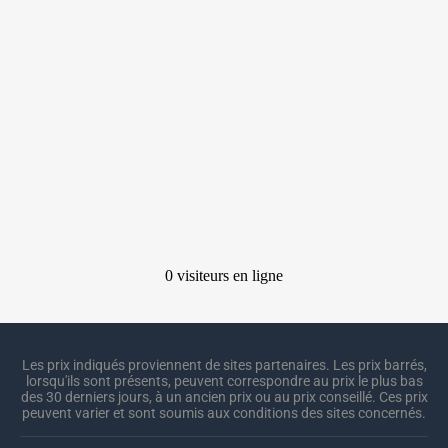
Les prix indiqués proviennent de sites partenaires. Les prix barrés,
lorsqu'ils sont présents, peuvent correspondre au prix le plus bas
des 30 derniers jours, à un ancien prix ou au prix conseillé. Ces prix
peuvent varier et sont soumis aux conditions des sites concernés.