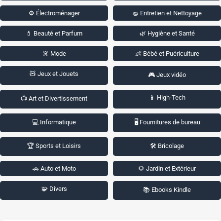
⚙️ Électroménager
🧽 Entretien et Nettoyage
💄 Beauté et Parfum
🌿 Hygiène et Santé
👗 Mode
👶 Bébé et Puériculture
🧸 Jeux et Jouets
🎮 Jeux vidéo
📱 High-Tech
📺 Art et Divertissement
💻 Informatique
🖥️ Fournitures de bureau
🏆 Sports et Loisirs
🛠️ Bricolage
🚗 Auto et Moto
🌻 Jardin et Extérieur
🧩 Divers
📚 Ebooks Kindle