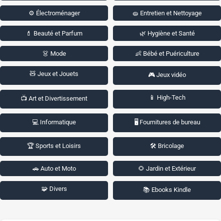
⚙️ Électroménager
🧽 Entretien et Nettoyage
💄 Beauté et Parfum
🌿 Hygiène et Santé
👗 Mode
👶 Bébé et Puériculture
🧸 Jeux et Jouets
🎮 Jeux vidéo
📱 High-Tech
📺 Art et Divertissement
💻 Informatique
🖥️ Fournitures de bureau
🏆 Sports et Loisirs
🛠️ Bricolage
🚗 Auto et Moto
🌻 Jardin et Extérieur
🧩 Divers
📚 Ebooks Kindle