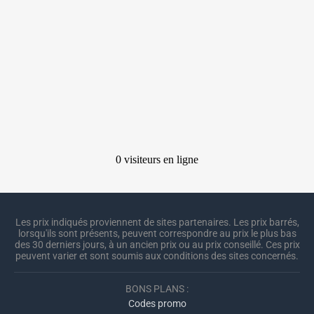
Les prix indiqués proviennent de sites partenaires. Les prix barrés,
lorsqu'ils sont présents, peuvent correspondre au prix le plus bas
des 30 derniers jours, à un ancien prix ou au prix conseillé. Ces prix
peuvent varier et sont soumis aux conditions des sites concernés.
BONS PLANS :
Codes promo