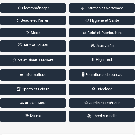
⚙️ Électroménager
🧽 Entretien et Nettoyage
💄 Beauté et Parfum
🌿 Hygiène et Santé
👗 Mode
👶 Bébé et Puériculture
🧸 Jeux et Jouets
🎮 Jeux vidéo
📱 High-Tech
📺 Art et Divertissement
💻 Informatique
🖥️ Fournitures de bureau
🏆 Sports et Loisirs
🛠️ Bricolage
🚗 Auto et Moto
🌻 Jardin et Extérieur
🧩 Divers
📚 Ebooks Kindle