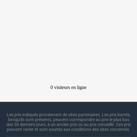
Les prix indiqués proviennent de sites partenaires. Les prix barrés,
lorsqu'ils sont présents, peuvent correspondre au prix le plus bas
des 30 derniers jours, à un ancien prix ou au prix conseillé. Ces prix
peuvent varier et sont soumis aux conditions des sites concernés.