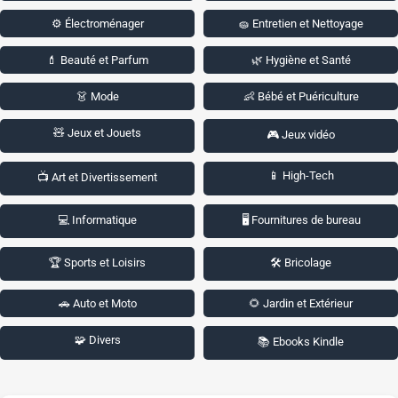
⚙️ Électroménager
🧽 Entretien et Nettoyage
💄 Beauté et Parfum
🌿 Hygiène et Santé
👗 Mode
👶 Bébé et Puériculture
🧸 Jeux et Jouets
🎮 Jeux vidéo
📱 High-Tech
📺 Art et Divertissement
💻 Informatique
🖥️ Fournitures de bureau
🏆 Sports et Loisirs
🛠️ Bricolage
🚗 Auto et Moto
🌻 Jardin et Extérieur
🧩 Divers
📚 Ebooks Kindle