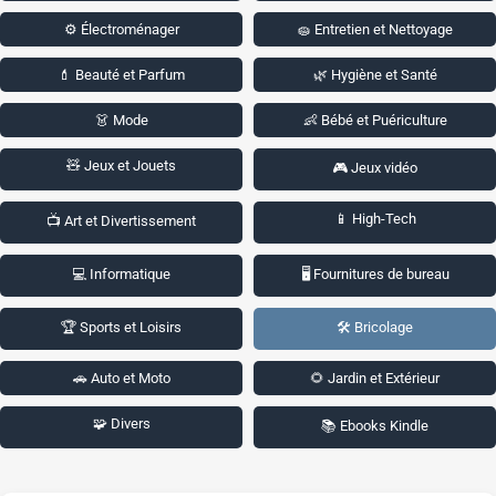
⚙️ Électroménager
🧽 Entretien et Nettoyage
💄 Beauté et Parfum
🌿 Hygiène et Santé
👗 Mode
👶 Bébé et Puériculture
🧸 Jeux et Jouets
🎮 Jeux vidéo
📱 High-Tech
📺 Art et Divertissement
💻 Informatique
🖥️ Fournitures de bureau
🏆 Sports et Loisirs
🛠️ Bricolage
🚗 Auto et Moto
🌻 Jardin et Extérieur
🧩 Divers
📚 Ebooks Kindle