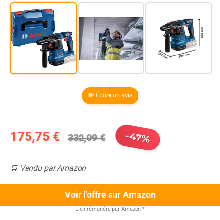
✏️ Écrire un avis
175,75 €
-47%
332,09 €
🛒 Vendu par Amazon
Voir l'offre sur Amazon
Lien rémunéra par Amazon
*