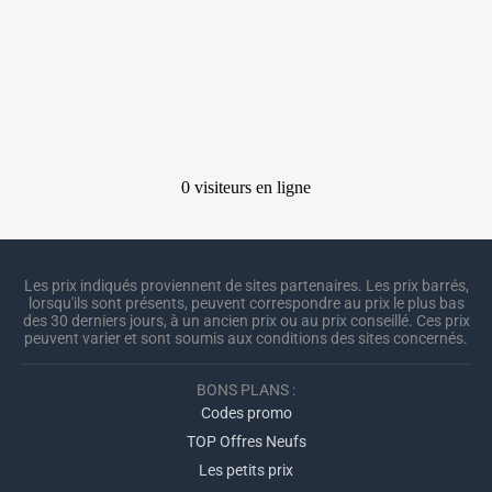
Les prix indiqués proviennent de sites partenaires. Les prix barrés,
lorsqu'ils sont présents, peuvent correspondre au prix le plus bas
des 30 derniers jours, à un ancien prix ou au prix conseillé. Ces prix
peuvent varier et sont soumis aux conditions des sites concernés.
BONS PLANS :
Codes promo
TOP Offres Neufs
Les petits prix